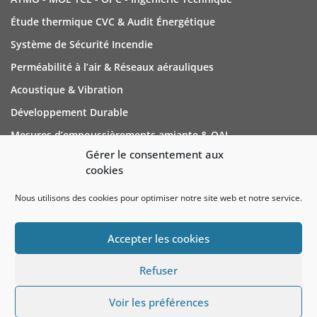
Perméabilité à l’air & Réseaux aérauliques
Acoustique & Vibration
Développement Durable
Mesures d’empoussièrements amiante & QAI
Analyses Amiante & Fibres
Formation
Gérer le consentement aux
cookies
NOUS CONTACTER
Nous utilisons des cookies pour optimiser notre site web et notre service.
Cedea Groupe
Parc de la Haie,
Accepter les cookies
Rue de la Haie Plouvier
59273 Fretin
Refuser
+33 3 20 73 98 70
Parlons de votre projet
Voir les préférences