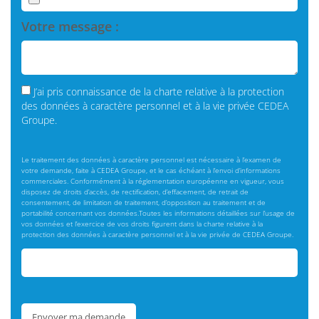
J’ai pris connaissance de la charte relative à la protection
des données à caractère personnel et à la vie privée CEDEA
Groupe.
Le traitement des données à caractère personnel est nécessaire à l’examen de
votre demande, faite à CEDEA Groupe, et le cas échéant à l’envoi d’informations
commerciales. Conformément à la réglementation européenne en vigueur, vous
disposez de droits d’accès, de rectification, d’effacement, de retrait de
consentement, de limitation de traitement, d’opposition au traitement et de
portabilité concernant vos données.Toutes les informations détaillées sur l’usage de
vos données et l’exercice de vos droits figurent dans la charte relative à la
protection des données à caractère personnel et à la vie privée de CEDEA Groupe.
Envoyer ma demande