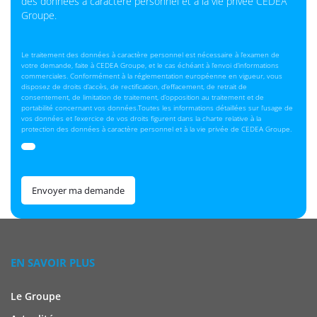
des données à caractère personnel et à la vie privée CEDEA
Groupe.
Le traitement des données à caractère personnel est nécessaire à l’examen de
votre demande, faite à CEDEA Groupe, et le cas échéant à l’envoi d’informations
commerciales. Conformément à la réglementation européenne en vigueur, vous
disposez de droits d’accès, de rectification, d’effacement, de retrait de
consentement, de limitation de traitement, d’opposition au traitement et de
portabilité concernant vos données.Toutes les informations détaillées sur l’usage de
vos données et l’exercice de vos droits figurent dans la charte relative à la
protection des données à caractère personnel et à la vie privée de CEDEA Groupe.
Envoyer ma demande
EN SAVOIR PLUS
Le Groupe